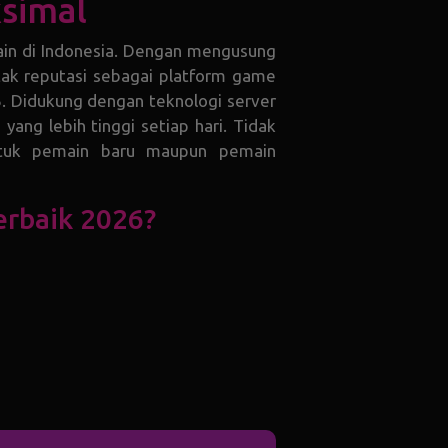
simal
main di Indonesia. Dengan mengusung
ak reputasi sebagai platform game
 Didukung dengan teknologi server
ng lebih tinggi setiap hari. Tidak
ntuk pemain baru maupun pemain
erbaik 2026?