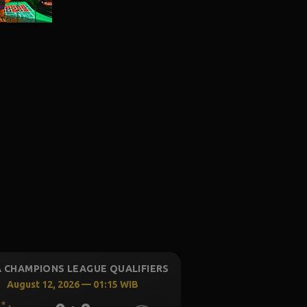
FOOTBALL F24 INTERNATIONAL
FRIENDLY
August 8, 2026 — 12:15 WIB