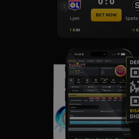
0 : 0
Previous
BET NOW
Union 
Bodo Glimt
Gill
0.75
0.82
-0.75