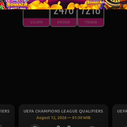
TOTO WUHAN
HK SIANG
MALAYSIA
2476
7218
1/1/1970
8/8/2026
7/8/2026
IERS
E-FOOTBALL F24 ELITE CLUB FRIENDLY
E-
August 8, 2026 — 12:15 WIB