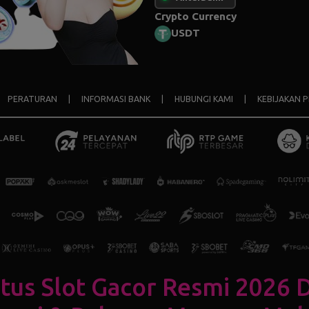
AntarBank
Crypto Currency
USDT
PERATURAN
|
INFORMASI BANK
|
HUBUNGI KAMI
|
KEBIJAKAN P
tus Slot Gacor Resmi 2026 