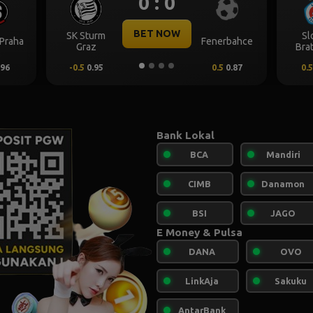
1 : 1
BET NOW
Saint-
e-RB Leipzig
e-Feyenoord
oise
e-
1.00
0.5
0.46
-0.5
-0.70
-0.
Bank Lokal
BCA
Mandiri
CIMB
Danamon
BSI
JAGO
E Money & Pulsa
DANA
OVO
LinkAja
Sakuku