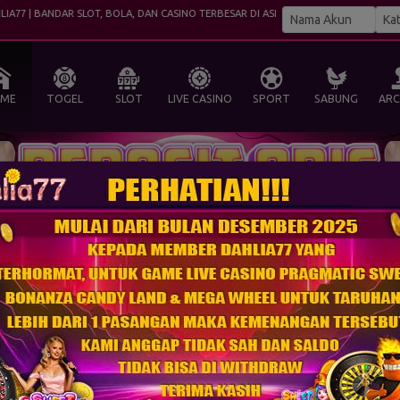
| BANDAR SLOT, BOLA, DAN CASINO TERBESAR DI ASIA DENGAN BERMACAM GAME TER
ME
TOGEL
SLOT
LIVE CASINO
SPORT
SABUNG
ARC
df***hn Berhasil Withdraw Rp 4.871.000,00