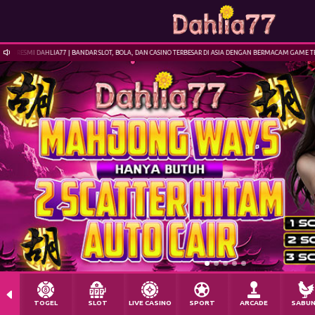
HLIA77 | BANDAR SLOT, BOLA, DAN CASINO TERBESAR DI ASIA DENGAN BERMACAM GAME TERBAIK DENGAN 
br***qo Berhasil Withdraw Rp 8.783.00
TOGEL
SLOT
LIVE CASINO
SPORT
ARCADE
SABU