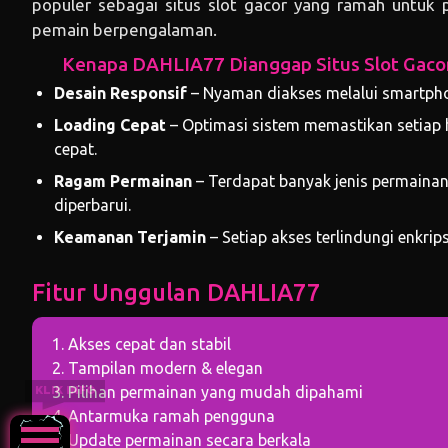
populer sebagai situs slot gacor yang ramah untuk
pemain berpengalaman.
Kenapa DAHLIA77 Dianggap Situs Slot Gacor
Desain Responsif
– Nyaman diakses melalui smartph
Loading Cepat
– Optimasi sistem memastikan setiap 
cepat.
Ragam Permainan
– Terdapat banyak jenis permainan
diperbarui.
Keamanan Terjamin
– Setiap akses terlindungi enkrip
Fitur Unggulan DAHLIA77
1. Akses cepat dan stabil
2. Tampilan modern & elegan
3. Pilihan permainan yang mudah dipahami
KLIK INFO
4. Antarmuka ramah pengguna
5. Update permainan secara berkala