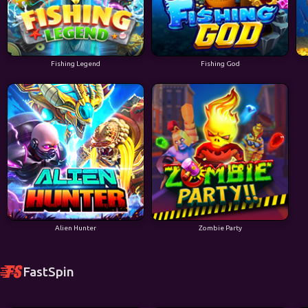
Fishing Legend
Fishing God
Alien Hunter
Zombie Party
FastSpin