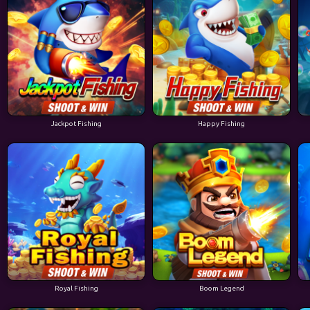
Jackpot Fishing
Happy Fishing
Royal Fishing
Boom Legend