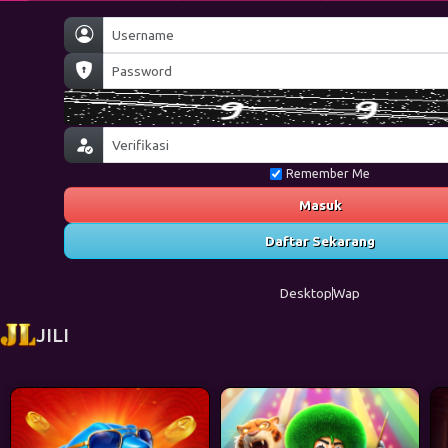
Remember Me
Masuk
Daftar Sekarang
Desktop
Wap
JILI