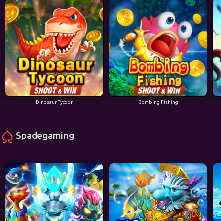
Dinosaur Tycoon
Bombing Fishing
Spadegaming