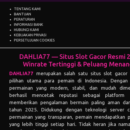
TENTANG KAMI
BANTUAN
PERATURAN
INFORMASI BANK
HUBUNGI KAMI
KEBIJAKAN PRIVASI
PERSETUJUAN COOKIES
DAHLIA77 — Situs Slot Gacor Resmi
Winrate Tertinggi & Peluang Mena
DAHLIA77
merupakan salah satu situs slot gacor
pilihan utama para pemain di Indonesia. Denga
permainan yang modern, stabil, dan mudah dim
berhasil mencetak reputasi sebagai platform
memberikan pengalaman bermain paling aman da
tahun 2025. Didukung dengan teknologi server c
permainan yang transparan, pemain mendapatkan 
yang lebih tinggi setiap hari. Tidak heran jika n