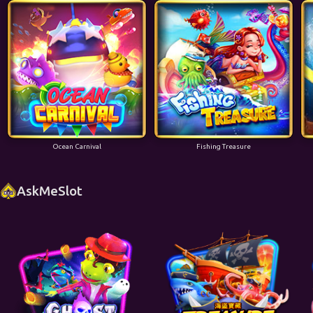
Ocean Carnival
Fishing Treasure
AskMeSlot