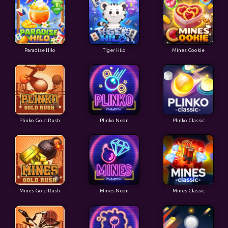
Paradise Hilo
Tiger Hilo
Mines Cookie
Plinko Gold Rush
Plinko Neon
Plinko Classic
Mines Gold Rush
Mines Neon
Mines Classic