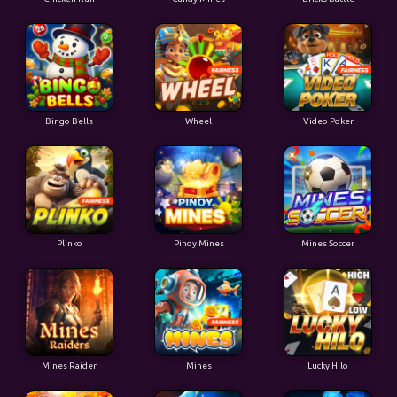
Bingo Bells
Wheel
Video Poker
Plinko
Pinoy Mines
Mines Soccer
Mines Raider
Mines
Lucky Hilo