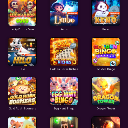
Lucky Drop - Coco
Limbo
Keno
Hilo
Golden Horse Riches
Golden Bingo
Gold Rush: Boomers
Egg Hunt Bingo
Dragon Tower