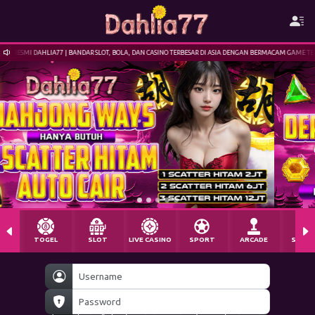
DAHLIA77 | BANDAR SLOT, BOLA, DAN CASINO TERBESAR DI ASIA DENGAN BERMACAM GAME TERBAIK DENGA
ub***ss Berhasil Withdraw Rp 6.421.000,00
TOGEL
SLOT
LIVE CASINO
SPORT
ARCADE
SABU