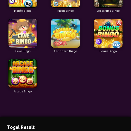
Maple Bingo
Magic Bingo
Lost Ruins Bingo
Cave Bingo
Caribbean Bingo
Bonus Bingo
Arcade Bingo
Togel Result