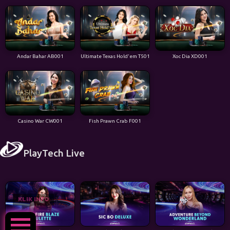
Andar Bahar AB001
Ultimate Texas Hold'em T501
Xoc Dia XD001
Casino War CW001
Fish Prawn Crab F001
PlayTech Live
KLIK INFO