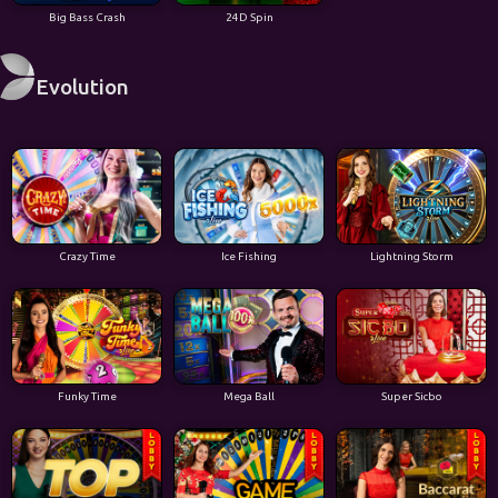
Big Bass Crash
24D Spin
Evolution
Crazy Time
Ice Fishing
Lightning Storm
Funky Time
Mega Ball
Super Sicbo