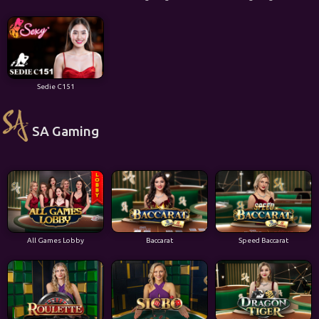
Sedie C151
SA Gaming
All Games Lobby
Baccarat
Speed Baccarat