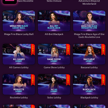
Mega Fire Blaze Roulette
Sicbo Deluxe
Adventure Beyond
Wonderland
Mega Fire Blaze Lucky Ball
All-Bet Blackjack
Mega Fire Blaze Age of the
Gods Roulette Live
All Games Lobby
Game Show Lobby
Baccarat Lobby
Roulette Lobby
Sicbo Lobby
Blackjack Lobby