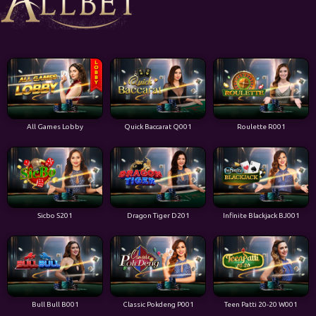
All Games Lobby
Quick Baccarat Q001
Roulette R001
Sicbo S201
Dragon Tiger D201
Infinite Blackjack BJ001
Bull Bull B001
Classic Pokdeng P001
Teen Patti 20-20 W001