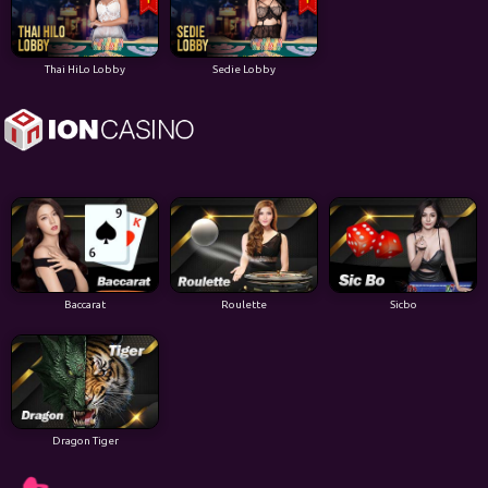
Thai HiLo Lobby
Sedie Lobby
Baccarat
Roulette
Sicbo
Dragon Tiger