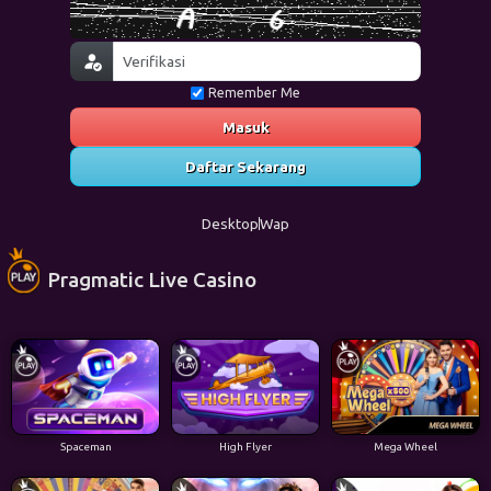
Remember Me
Masuk
Daftar Sekarang
Desktop
Wap
Pragmatic Live Casino
Spaceman
High Flyer
Mega Wheel