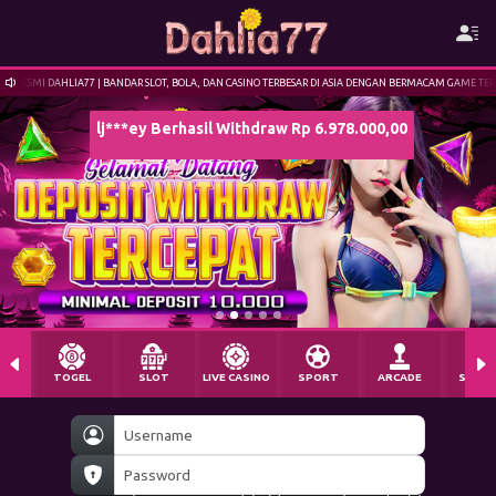
ANDAR SLOT, BOLA, DAN CASINO TERBESAR DI ASIA DENGAN BERMACAM GAME TERBAIK DENGAN SERVER TERB
TOGEL
SLOT
LIVE CASINO
SPORT
ARCADE
SABU