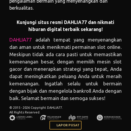
pengalaman bermain yang menyenangkan dan
berkualitas.
Kunjungi situs resmi DAHLIA77 dan nikmati
hiburan digital terbaik sekarang!
DAHLIA77
adalah tempat yang menyenangkan
dan aman untuk menikmati permainan slot online.
Meskipun tidak ada cara pasti untuk memastikan
kemenangan besar, dengan memilih mesin slot
gacor dan menerapkan strategi yang tepat, Anda
dapat meningkatkan peluang Anda untuk meraih
kemenangan. Ingatlah selalu untuk bermain
dengan bijak dan mengelola bankroll Anda dengan
baik. Selamat bermain dan semoga sukses!
© 2015 - 2026 Copyright DAHLIA77.
All Rights Reserved.
LAPOR PUSAT