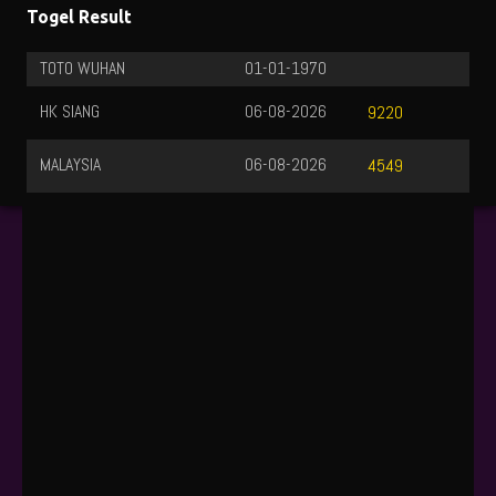
Togel Result
TOTO WUHAN
01-01-1970
HK SIANG
06-08-2026
9220
MALAYSIA
06-08-2026
4549