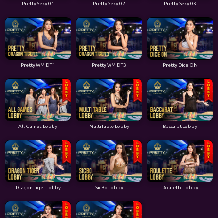
Pretty Sexy 01
Pretty Sexy 02
Pretty Sexy 03
Pretty WM DT1
Pretty WM DT3
Pretty Dice ON
All Games Lobby
MultiTable Lobby
Baccarat Lobby
Dragon Tiger Lobby
SicBo Lobby
Roulette Lobby