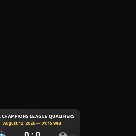
FOOTBALL F24 INTERNATIONAL
FRIENDLY
August 8, 2026 — 11:00 WIB