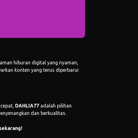
man hiburan digital yang nyaman,
arkan konten yang terus diperbarui
 cepat,
DAHLIA77
adalah pilihan
enyenangkan dan berkualitas.
 sekarang!