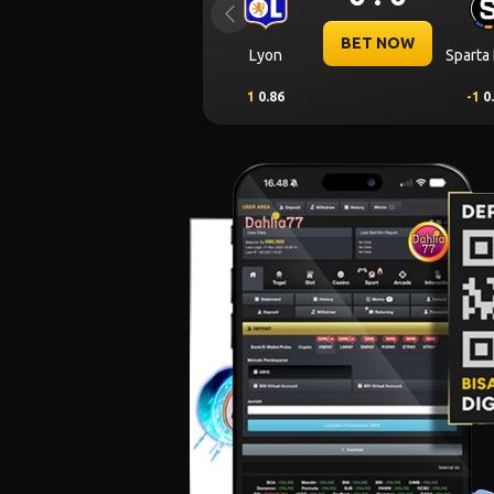
Previous
BET NOW
Union 
Bodo Glimt
Gill
0.75
0.82
-0.75