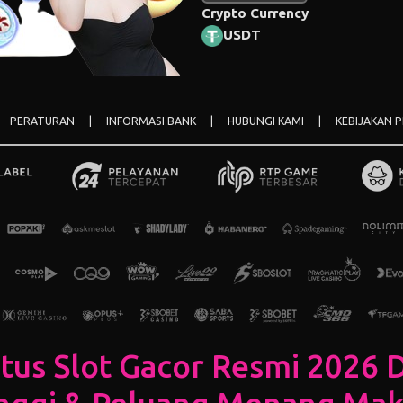
AntarBank
Crypto Currency
USDT
PERATURAN
|
INFORMASI BANK
|
HUBUNGI KAMI
|
KEBIJAKAN P
tus Slot Gacor Resmi 2026 