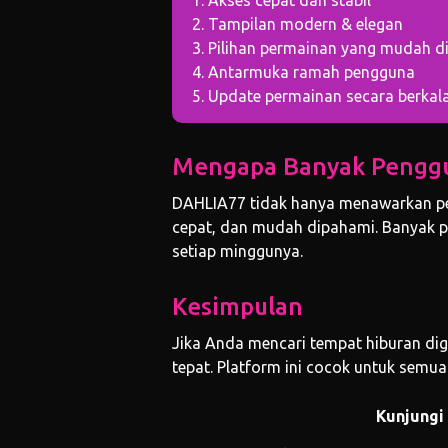
1. Akses cepat dan stabil
2. Tampilan modern & elegan
3. Pilihan permainan yang mudah 
4. Antarmuka ramah pengguna
5. Update permainan secara berkal
Mengapa Banyak Pengg
DAHLIA77 tidak hanya menawarkan pe
cepat, dan mudah dipahami. Banyak pe
setiap minggunya.
Kesimpulan
Jika Anda mencari tempat hiburan dig
tepat. Platform ini cocok untuk sem
Kunjungi 