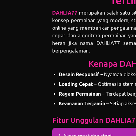
Tert
DAHLIA77
merupakan salah satu si
konsep permainan yang modern, st
online yang memberikan pengalama
cepat dan algoritma permainan yan
heran jika nama DAHLIA77 sema
berpengalaman.
Kenapa DAHL
Desain Responsif
– Nyaman diaks
Loading Cepat
– Optimasi sistem 
Ragam Permainan
– Terdapat bany
Keamanan Terjamin
– Setiap akses
Fitur Unggulan DAHLIA