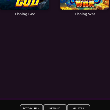
Fishing God
Fishing War
TOTO WUHAN
HK SIANG
MALAYSIA