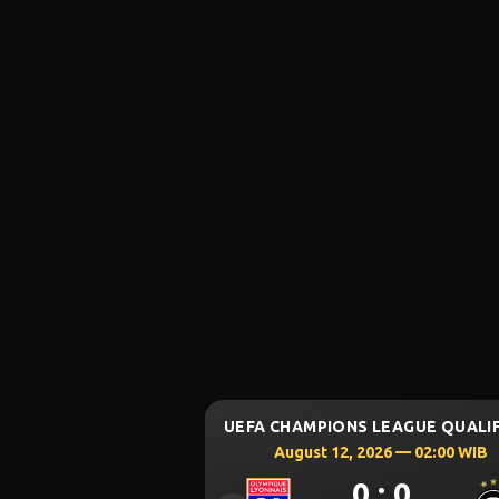
UEFA CHAMPIONS LEAGUE QUALIF
August 11, 2026 — 22:59 WIB
0 : 0