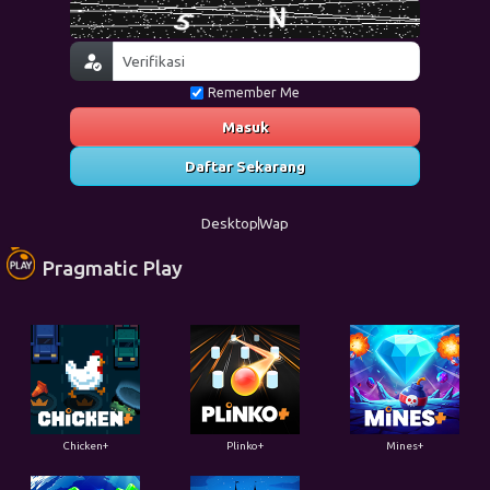
Remember Me
Masuk
Daftar Sekarang
Desktop
Wap
Pragmatic Play
Chicken+
Plinko+
Mines+