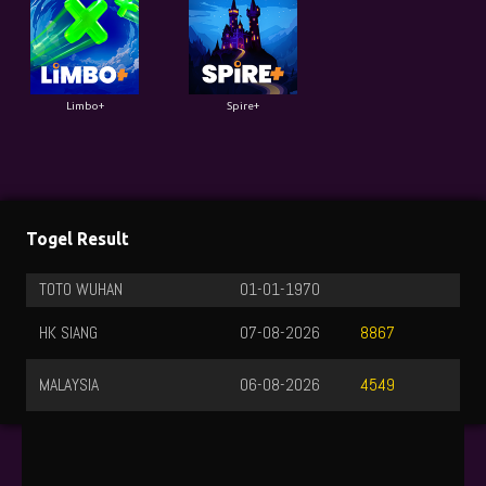
Limbo+
Spire+
Togel Result
TOTO WUHAN
01-01-1970
HK SIANG
07-08-2026
8867
MALAYSIA
06-08-2026
4549