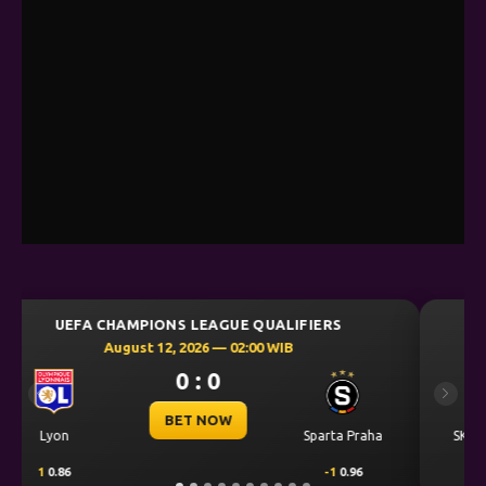
IERS
UEFA CHAMPIONS LEAGUE QUALIFIERS
August 12, 2026 — 01:30 WIB
0 : 0
Previous
Next
BET NOW
parta Praha
SK Sturm Graz
Fenerb
-1
0.96
-0.5
0.95
0.5
0.