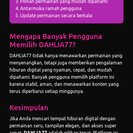
3. Pilihan permainan yang mudah dipahami
4. Antarmuka ramah pengguna
5. Update permainan secara berkala
Mengapa Banyak Pengguna
Memilih DAHLIA77?
DAHLIA77 tidak hanya menawarkan permainan yang
menyenangkan, tetapi juga memberikan pengalaman
hiburan digital yang nyaman, cepat, dan mudah
dipahami. Banyak pengguna memilih platform ini
karena stabil, aman, dan menawarkan konten yang
terus diperbarui setiap minggunya.
Kesimpulan
Jika Anda mencari tempat hiburan digital dengan
permainan seru, tampilan elegan, dan akses super
cepat,
DAHLIA77
adalah pilihan tepat. Platform ini