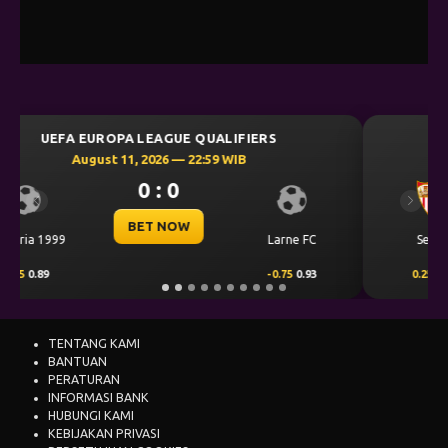
SPAIN LA LIGA
August 16, 2026 — 02:30 WIB
0 : 0
Previous
Next
BET NOW
Sevilla
Rayo Vallecano
0.25
0.95
-0.25
0.95
TENTANG KAMI
BANTUAN
PERATURAN
INFORMASI BANK
HUBUNGI KAMI
KEBIJAKAN PRIVASI