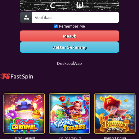
Remember Me
Masuk
Daftar Sekarang
Desktop
Wap
FastSpin
Ocean Carnival
Fishing Treasure
Bounty Fishing