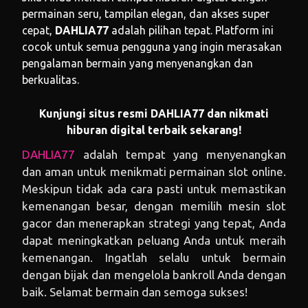
permainan seru, tampilan elegan, dan akses super
cepat,
DAHLIA77
adalah pilihan tepat. Platform ini
cocok untuk semua pengguna yang ingin merasakan
pengalaman bermain yang menyenangkan dan
berkualitas.
Kunjungi situs resmi DAHLIA77 dan nikmati
hiburan digital terbaik sekarang!
DAHLIA77
adalah tempat yang menyenangkan
dan aman untuk menikmati permainan slot online.
Meskipun tidak ada cara pasti untuk memastikan
kemenangan besar, dengan memilih mesin slot
gacor dan menerapkan strategi yang tepat, Anda
dapat meningkatkan peluang Anda untuk meraih
kemenangan. Ingatlah selalu untuk bermain
dengan bijak dan mengelola bankroll Anda dengan
baik. Selamat bermain dan semoga sukses!