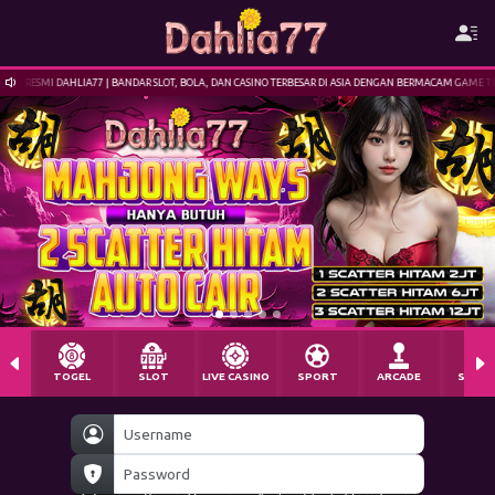
 RESMI DAHLIA77 | BANDAR SLOT, BOLA, DAN CASINO TERBESAR DI ASIA DENGAN BERMACAM GAME TERBAI
TOGEL
SLOT
LIVE CASINO
SPORT
ARCADE
SABU