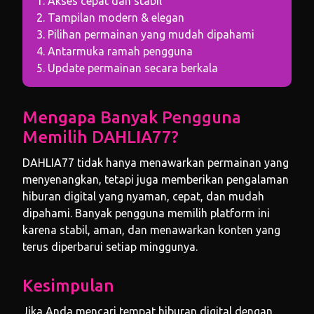
1. Akses cepat dan stabil
2. Tampilan modern & elegan
3. Pilihan permainan yang mudah dipahami
4. Antarmuka ramah pengguna
5. Update permainan secara berkala
Mengapa Banyak Pengguna
Memilih DAHLIA77?
DAHLIA77 tidak hanya menawarkan permainan yang
menyenangkan, tetapi juga memberikan pengalaman
hiburan digital yang nyaman, cepat, dan mudah
dipahami. Banyak pengguna memilih platform ini
karena stabil, aman, dan menawarkan konten yang
terus diperbarui setiap minggunya.
Kesimpulan
Jika Anda mencari tempat hiburan digital dengan