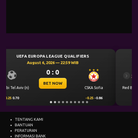
UEFA EUROPA LEAGUE QUALIFIERS
August 7, 2026 — 00:00 WIB
0 : 0
Previous
Next
BET NOW
ia
Red Bull Salzburg
Pafos FC
86
1
0.85
-1
0.91
TENTANG KAMI
BANTUAN
PERATURAN
INFORMASI BANK