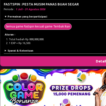
FASTSPIN : PESTA MUSIM PANAS BUAH SEGAR
Periode :
1 Juli - 31 Agustus 2026
Permainan yang berpartisipasi
Semua game Fastspin kecuali game Tembak Ikan
Aturan :
Total hadiah Rp 888,888,888.
1 EXP = Rp.16,500.
Syarat & Ketentuan
Detai