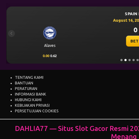
SPAIN 
August 16, 20
0 
Previous
BET
Alaves
0.00
0.62
TENTANG KAMI
BANTUAN
PERATURAN
INFORMASI BANK
HUBUNGI KAMI
KEBIJAKAN PRIVASI
PERSETUJUAN COOKIES
DAHLIA77 — Situs Slot Gacor Resmi 20
Menang 