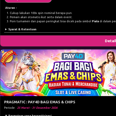
Aturan :
Cukup lakukan 100x spin nominal berapa pun.
Pemain akan otomatis ikut serta dalam event.
Poin turnamen dan papan peringkat bisa dicek pada simbol
Piala
di dalam pe
Syarat & Ketentuan
Detai
PRAGMATIC : PAY4D BAGI EMAS & CHIPS
Periode :
25 Maret - 31 Desember 2026
Permainan yang berpartisipasi