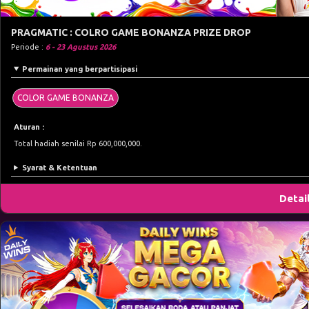
PRAGMATIC : COLRO GAME BONANZA PRIZE DROP
Periode :
6 - 23 Agustus 2026
Permainan yang berpartisipasi
COLOR GAME BONANZA
Aturan :
Total hadiah senilai Rp 600,000,000.
Syarat & Ketentuan
Detai