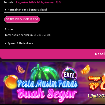
Periode :
3 Agustus 2026 - 28 September 2026
Permainan yang berpartisipasi
GATES OF OLYMPUS POP
Aturan :
Total hadiah senilai Rp 68,780,250,000.
Syarat & Ketentuan
Detai