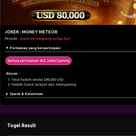
JOKER : MONEY METEOR
Periode :
Event berlangsung setiap hari
Permainan yang berpartisipasi
Semua permainan slot JokerGaming
Aturan :
Total hadiah senilai $80,000 USD.
Hadiah Grand Jackpot dari Jokergaming.
Syarat & Ketentuan
Togel Result