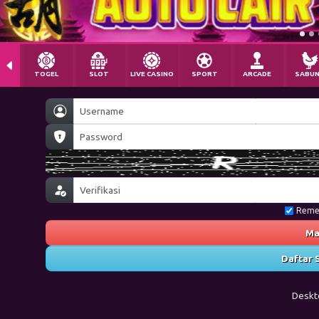
TOGEL
SLOT
LIVE CASINO
SPORT
ARCADE
SABU
Reme
Ma
Daftar 
Deskt