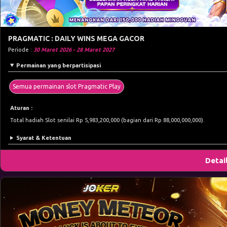
PRAGMATIC : DAILY WINS MEGA GACOR
Periode :
30 Maret 2026 - 28 Maret 2027
Permainan yang berpartisipasi
Semua permainan slot Pragmatic Play
Aturan :
Total hadiah Slot senilai Rp 5,983,200,000 (bagian dari Rp 88,000,000,000).
Syarat & Ketentuan
Detai