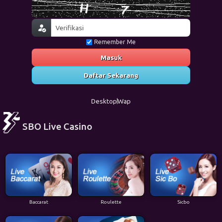
Remember Me
Masuk
Daftar Sekarang
Desktop
Wap
SBO Live Casino
Baccarat
Roulette
Sicbo