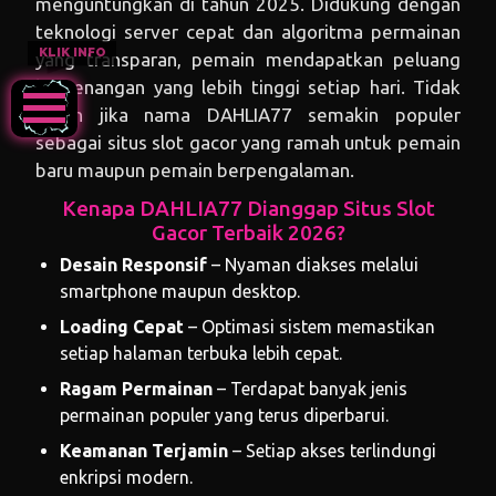
menguntungkan di tahun 2025. Didukung dengan
teknologi server cepat dan algoritma permainan
KLIK INFO
yang transparan, pemain mendapatkan peluang
kemenangan yang lebih tinggi setiap hari. Tidak
heran jika nama DAHLIA77 semakin populer
sebagai situs slot gacor yang ramah untuk pemain
baru maupun pemain berpengalaman.
Kenapa DAHLIA77 Dianggap Situs Slot
Gacor Terbaik 2026?
Desain Responsif
– Nyaman diakses melalui
smartphone maupun desktop.
Loading Cepat
– Optimasi sistem memastikan
setiap halaman terbuka lebih cepat.
Ragam Permainan
– Terdapat banyak jenis
permainan populer yang terus diperbarui.
Keamanan Terjamin
– Setiap akses terlindungi
enkripsi modern.