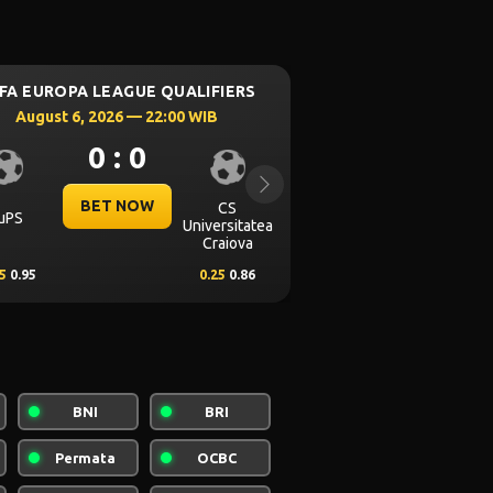
FA EUROPA LEAGUE QUALIFIERS
August 7, 2026 — 00:00 WIB
0 : 0
Next
BET NOW
 Bull
Pafos FC
zburg
0.79
-1
0.94
BNI
BRI
Permata
OCBC
SeaBank
Sinarmas