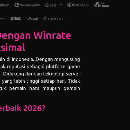
Dengan Winrate
simal
main di Indonesia. Dengan mengusung
ak reputasi sebagai platform game
 Didukung dengan teknologi server
ng lebih tinggi setiap hari. Tidak
ntuk pemain baru maupun pemain
erbaik 2026?