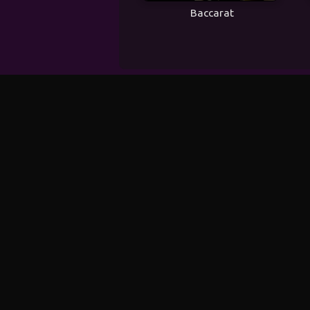
Baccarat