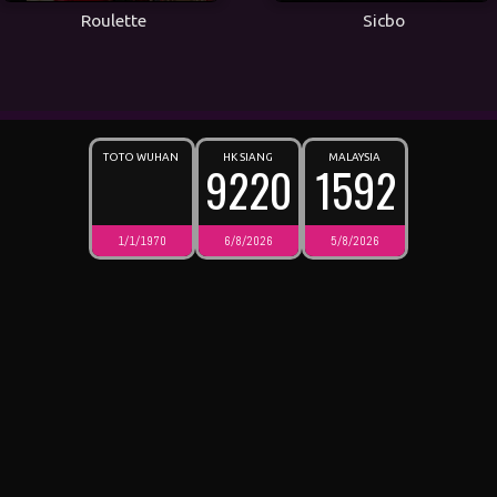
Roulette
Sicbo
TOTO WUHAN
HK SIANG
MALAYSIA
9220
1592
1/1/1970
6/8/2026
5/8/2026