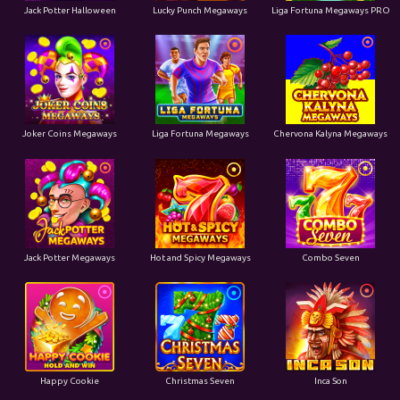
Jack Potter Halloween
Lucky Punch Megaways
Liga Fortuna Megaways PRO
Joker Coins Megaways
Liga Fortuna Megaways
Chervona Kalyna Megaways
Jack Potter Megaways
Hot and Spicy Megaways
Combo Seven
Happy Cookie
Christmas Seven
Inca Son