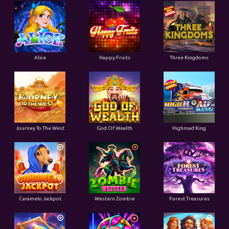
Alice
Happy Fruits
Three Kingdoms
Journey To The West
God Of Wealth
Highroad King
Caramelo Jackpot
Western Zombie
Forest Treasures