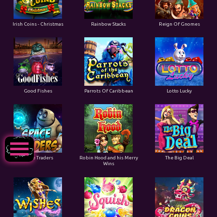
Irish Coins - Christmas
Rainbow Stacks
Reign Of Gnomes
Good Fishes
Parrots Of Caribbean
Lotto Lucky
KLIK INFO
Space Traders
Robin Hood and his Merry
The Big Deal
Wins