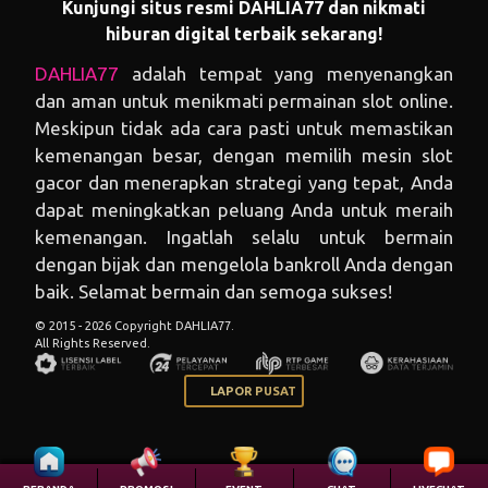
Kunjungi situs resmi DAHLIA77 dan nikmati
hiburan digital terbaik sekarang!
DAHLIA77
adalah tempat yang menyenangkan
dan aman untuk menikmati permainan slot online.
Meskipun tidak ada cara pasti untuk memastikan
kemenangan besar, dengan memilih mesin slot
gacor dan menerapkan strategi yang tepat, Anda
dapat meningkatkan peluang Anda untuk meraih
kemenangan. Ingatlah selalu untuk bermain
dengan bijak dan mengelola bankroll Anda dengan
baik. Selamat bermain dan semoga sukses!
© 2015 - 2026 Copyright DAHLIA77.
All Rights Reserved.
LAPOR PUSAT