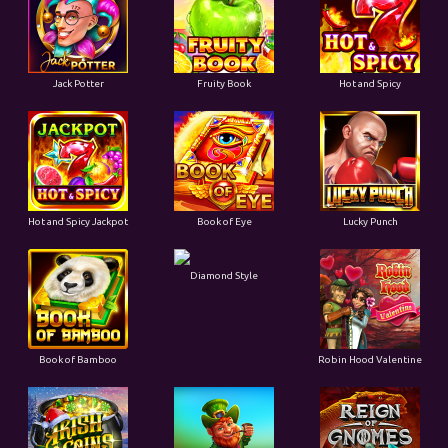
Jack Potter
Fruity Book
Hot and Spicy
Hot and Spicy Jackpot
Book of Eye
Lucky Punch
Diamond Style
Book of Bamboo
Robin Hood Valentine