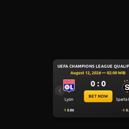
DENG DENG
PYRAM
UEFA CHAMPIONS LEAGUE QUALIF
August 11, 2026 — 22:59 WIB
0 : 0
Previous
BET NOW
Union 
Bodo Glimt
Gill
0.75
0.82
-0.75
CHEF HUSKY
FEATU
P