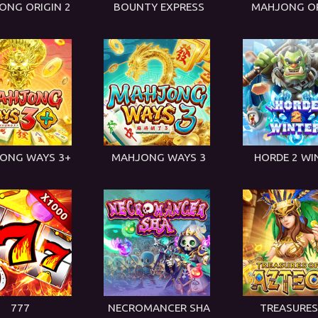
ONG ORIGIN 2
BOUNTY EXPRESS
MAHJONG OR
ONG WAYS 3+
MAHJONG WAYS 3
HORDE 2 WI
777
NECROMANCER SHA
TREASURES