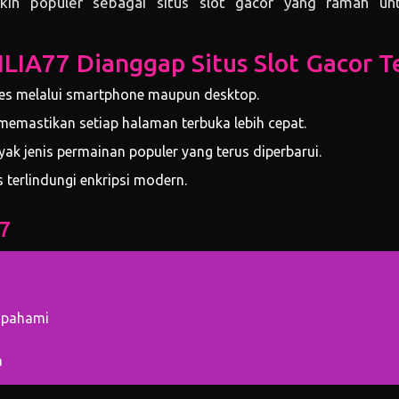
kin populer sebagai situs slot gacor yang ramah u
SHOU XI
CALENDA
IA77 Dianggap Situs Slot Gacor T
es melalui smartphone maupun desktop.
memastikan setiap halaman terbuka lebih cepat.
ak jenis permainan populer yang terus diperbarui.
 terlindungi enkripsi modern.
PS CLUB
LOVE
TOMB TREA
77
dipahami
a
RORA WOLF
MY LORD
MONEY M