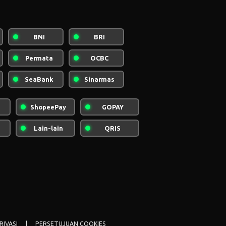
BNI
BRI
Permata
OCBC
SeaBank
Sinarmas
DA CAI
GOLDEN ZONGZI
ShopeePay
GOPAY
Lain-lain
QRIS
I
MASTER HAHA
RIVASI
|
PERSETUJUAN COOKIES