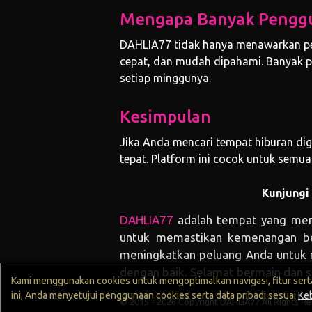
Mengapa Banyak Pengg
DAHLIA77 tidak hanya menawarkan pe
cepat, dan mudah dipahami. Banyak pe
setiap minggunya.
Kesimpulan
ALCHEMY
DR
Jika Anda mencari tempat hiburan dig
tepat. Platform ini cocok untuk sem
Kunjungi 
DAHLIA77
adalah tempat yang meny
untuk memastikan kemenangan bes
meningkatkan peluang Anda untuk m
dengan baik. Selamat bermain dan 
Kami menggunakan cookies untuk mengoptimalkan navigasi, fitur serta
ini, Anda menyetujui penggunaan cookies serta data pribadi sesuai
Keb
HALLOWEEN
© 2015 - 2026 Copyright DAHLIA77.
All Rights R