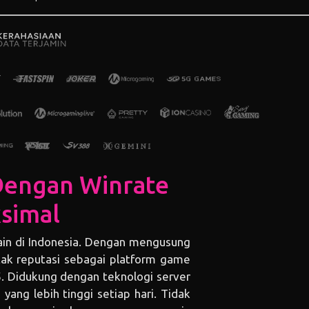
GE・
KUNGFU
IG
Dengan Winrate
simal
main di Indonesia. Dengan mengusung
ak reputasi sebagai platform game
 Didukung dengan teknologi server
ng lebih tinggi setiap hari. Tidak
MAYAN
FORTUNE BULL