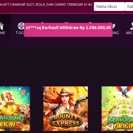
| BANDAR SLOT, BOLA, DAN CASINO TERBESAR DI ASIA DENGAN BERMACAM GAME TER
ME
TOGEL
SLOT
LIVE CASINO
SPORT
SABUNG
ARC
zt***sq Berhasil Withdraw Rp 2.586.000,00