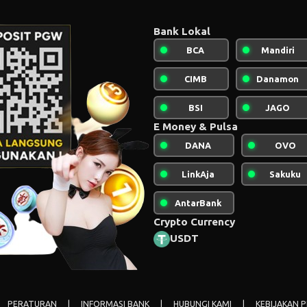
Bank Lokal
BCA
Mandiri
CIMB
Danamon
BSI
JAGO
E Money & Pulsa
LDEN JADE
SUPER AWESOME
DIAO CHAN FA 
DANA
OVO
LinkAja
Sakuku
AntarBank
Crypto Currency
USDT
RLESQUE 2
FISH PRAWN CRAB
DA FU GU
PERATURAN
|
INFORMASI BANK
|
HUBUNGI KAMI
|
KEBIJAKAN P