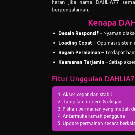
heran jika nama DAHLIA77 sema
berpengalaman.
Kenapa DAHL
Desain Responsif
– Nyaman diaks
Neptune Treasure
Crypt
Loading Cepat
– Optimasi sistem 
Bingo
Ragam Permainan
– Terdapat bany
Keamanan Terjamin
– Setiap akses
Fitur Unggulan DAHLIA
1. Akses cepat dan stabil
2. Tampilan modern & elegan
3. Pilihan permainan yang mudah 
4. Antarmuka ramah pengguna
5. Update permainan secara berkal