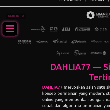
KLIK INFO
Golden Crab
Ang
DAHLIA77 — Si
Tert
DAHLIA77
merupakan salah satu si
Koi Bingo
Shen
konsep permainan yang modern, st
online yang memberikan pengalama
cepat dan algoritma permainan yan