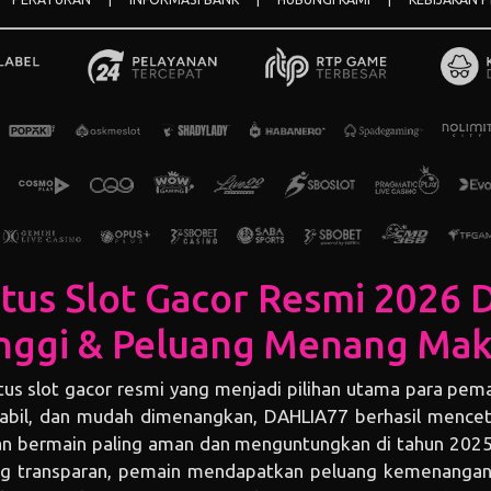
el And Devil
Football Fever
Football St
tus Slot Gacor Resmi 2026 
inggi & Peluang Menang Mak
tus slot gacor resmi yang menjadi pilihan utama para pe
g Xiao Bingo
Caishen Riches Bingo
Chilli Hunter
abil, dan mudah dimenangkan, DAHLIA77 berhasil mencet
n bermain paling aman dan menguntungkan di tahun 2025.
g transparan, pemain mendapatkan peluang kemenangan ya