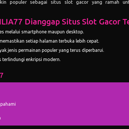
kin populer sebagai situs slot gacor yang ramah u
IA77 Dianggap Situs Slot Gacor T
es melalui smartphone maupun desktop.
o Mania Bingo
memastikan setiap halaman terbuka lebih cepat.
ak jenis permainan populer yang terus diperbarui.
 terlindungi enkripsi modern.
77
dipahami
a