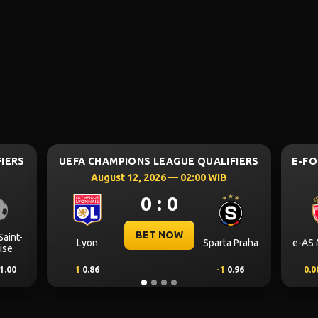
carat Babes
Caribbean Saga
Virtual Drago
Baccara
ENDLY
E-FOOTBALL F24 INTERNATIONAL
E-
FRIENDLY
August 7, 2026 — 04:30 WIB
1 : 1
lle
BET NOW
e-England
e-Spain
e-
-0.96
0.25
0.64
-0.25
-0.88
0.0
tual Roulette
Virtual Sic Bo
Virtual Bacc