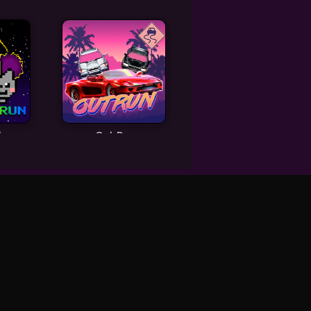
t
Out Run
el
Fish Prawn Crab