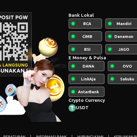
Bank Lokal
BCA
Mandiri
CIMB
Danamon
BSI
JAGO
mber Game
Fan Tan
RNG Wa
E Money & Pulsa
DANA
OVO
LinkAja
Sakuku
AntarBank
Crypto Currency
USDT
Atom
Thunder Blackjack
Thunder D
PERATURAN
|
INFORMASI BANK
|
HUBUNGI KAMI
|
KEBIJAKAN P