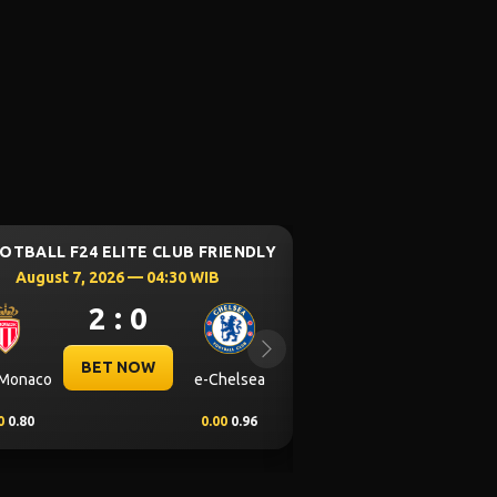
n Bonus
Virtual Tiger
t
Baccarat
FOOTBALL F24 INTERNATIONAL
FRIENDLY
August 7, 2026 — 04:30 WIB
1 : 0
Next
BET NOW
Italy
e-Argentina
0
-0.82
0.00
0.58
arat
Bau Cua