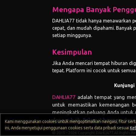
Mengapa Banyak Pengg
DAHLIA77 tidak hanya menawarkan pe
cepat, dan mudah dipahami. Banyak pe
setiap minggunya.
Kesimpulan
Jika Anda mencari tempat hiburan dig
tepat. Platform ini cocok untuk sem
Kunjungi 
DAHLIA77
adalah tempat yang meny
untuk memastikan kemenangan bes
meningkatkan peluang Anda untuk m
dengan baik. Selamat bermain dan 
Kami menggunakan cookies untuk mengoptimalkan navigasi, fitur serta
ini, Anda menyetujui penggunaan cookies serta data pribadi sesuai
Keb
© 2015 - 2026 Copyright DAHLIA77.
All Rights R