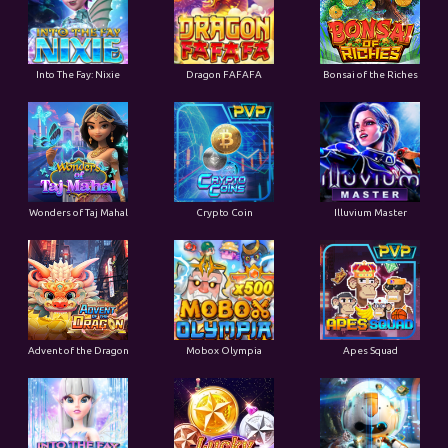
Into The Fay: Nixie
Dragon FAFAFA
Bonsai of the Riches
Wonders of Taj Mahal
Crypto Coin
Illuvium Master
Advent of the Dragon
Mobox Olympia
Apes Squad