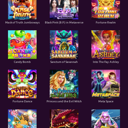
Mask of Truth Jumboways
Black Pink (B.P.) in Metaverse
Fortune Realm
Candy Bomb
Sanctum of Savannah
Into The Fay: Ashley
Fortune Dance
Princess and the Evil Witch
Meta Space