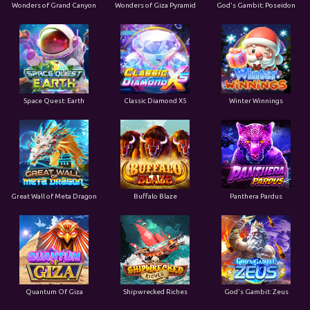
Wonders of Grand Canyon
Wonders of Giza Pyramid
God's Gambit: Poseidon
Space Quest: Earth
Classic Diamond X5
Winter Winnings
Great Wall of Meta Dragon
Buffalo Blaze
Panthera Pardus
Quantum Of Giza
Shipwrecked Riches
God's Gambit: Zeus