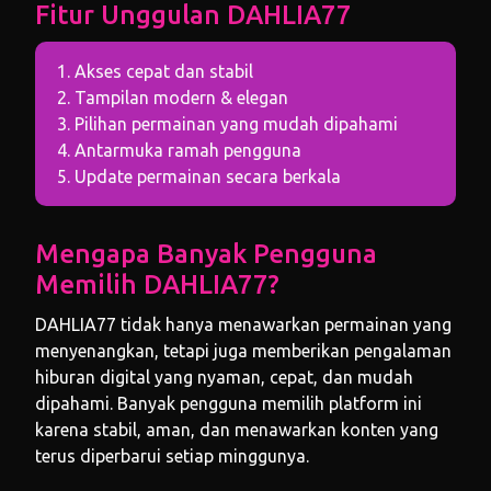
Fitur Unggulan DAHLIA77
1. Akses cepat dan stabil
2. Tampilan modern & elegan
3. Pilihan permainan yang mudah dipahami
4. Antarmuka ramah pengguna
5. Update permainan secara berkala
Mengapa Banyak Pengguna
Memilih DAHLIA77?
DAHLIA77 tidak hanya menawarkan permainan yang
menyenangkan, tetapi juga memberikan pengalaman
hiburan digital yang nyaman, cepat, dan mudah
dipahami. Banyak pengguna memilih platform ini
karena stabil, aman, dan menawarkan konten yang
terus diperbarui setiap minggunya.