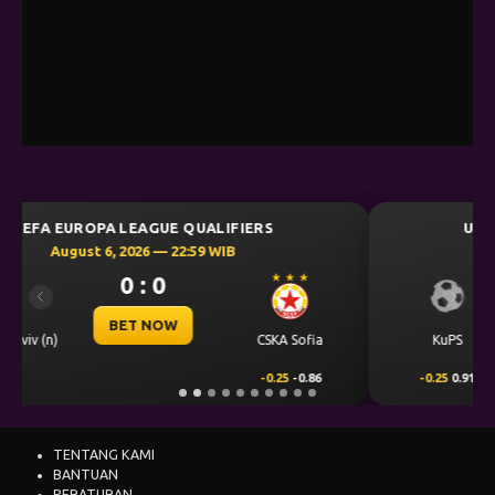
UEFA EUROPA LEAGUE QUALIFIERS
August 6, 2026 — 22:00 WIB
0 : 0
Previous
Next
BET NOW
CS Universitatea
KuPS
Craiova
-0.25
0.91
0.25
0.90
TENTANG KAMI
BANTUAN
PERATURAN