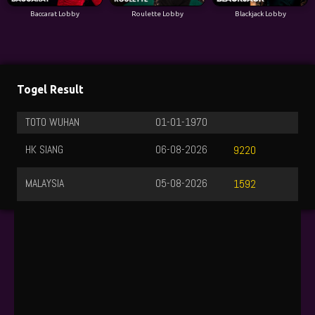
Baccarat Lobby
Roulette Lobby
Blackjack Lobby
Togel Result
TOTO WUHAN
01-01-1970
HK SIANG
06-08-2026
9220
MALAYSIA
05-08-2026
1592