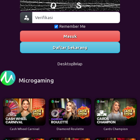
Remember Me
Masuk
Daftar Sekarang
Desktop
Wap
Microgaming
Cash Wheel Carnival
Diamond Roulette
Cards Champion