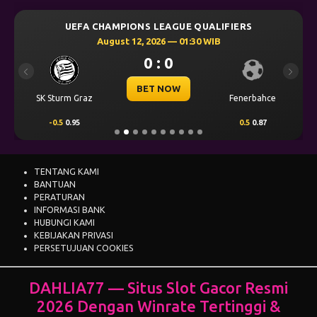
UEFA CHAMPIONS LEAGUE QUALIFIERS
August 12, 2026 — 01:30 WIB
0 : 0
Previous
Next
BET NOW
SK Sturm Graz
Fenerbahce
-0.5
0.95
0.5
0.87
TENTANG KAMI
BANTUAN
PERATURAN
INFORMASI BANK
HUBUNGI KAMI
KEBIJAKAN PRIVASI
PERSETUJUAN COOKIES
DAHLIA77 — Situs Slot Gacor Resmi
2026 Dengan Winrate Tertinggi &