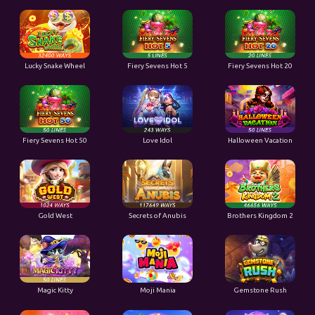
Lucky Snake Wheel
Fiery Sevens Hot 5
Fiery Sevens Hot 20
Fiery Sevens Hot 50
Love Idol
Halloween Vacation
Gold West
Secrets of Anubis
Brothers Kingdom 2
Magic Kitty
Moji Mania
Gemstone Rush