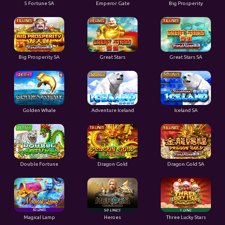
5 Fortune SA
Emperor Gate
Big Prosperity
Big Prosperity SA
Great Stars
Great Stars SA
Golden Whale
Adventure Iceland
Iceland SA
Double Fortune
Dragon Gold
Dragon Gold SA
Magical Lamp
Heroes
Three Lucky Stars