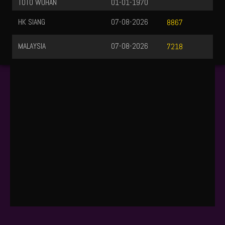
TOTO WUHAN
01-01-1970
HK SIANG
07-08-2026
8867
MALAYSIA
07-08-2026
7218