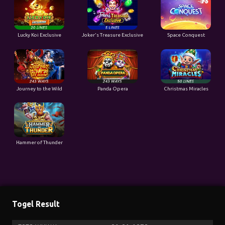
Lucky Koi Exclusive
Joker's Treasure Exclusive
Space Conquest
Journey to the Wild
Panda Opera
Christmas Miracles
Hammer of Thunder
Togel Result