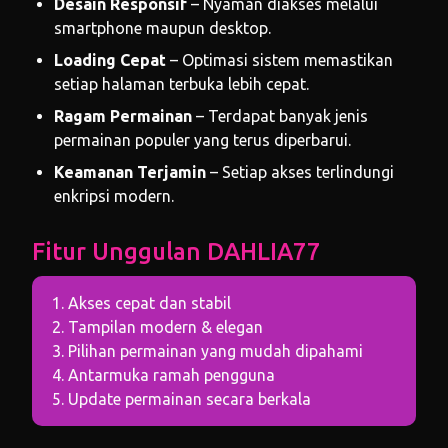
Desain Responsif
– Nyaman diakses melalui
smartphone maupun desktop.
Loading Cepat
– Optimasi sistem memastikan
setiap halaman terbuka lebih cepat.
Ragam Permainan
– Terdapat banyak jenis
permainan populer yang terus diperbarui.
Keamanan Terjamin
– Setiap akses terlindungi
enkripsi modern.
Fitur Unggulan DAHLIA77
1. Akses cepat dan stabil
2. Tampilan modern & elegan
3. Pilihan permainan yang mudah dipahami
4. Antarmuka ramah pengguna
5. Update permainan secara berkala