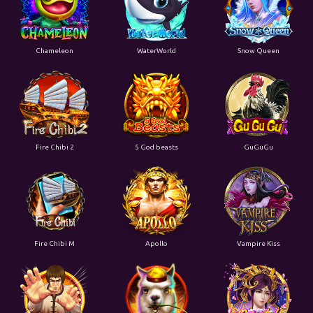
Chameleon
WaterWorld
Snow Queen
Fire Chibi 2
5 God beasts
GuGuGu
Fire Chibi M
Apollo
Vampire Kiss