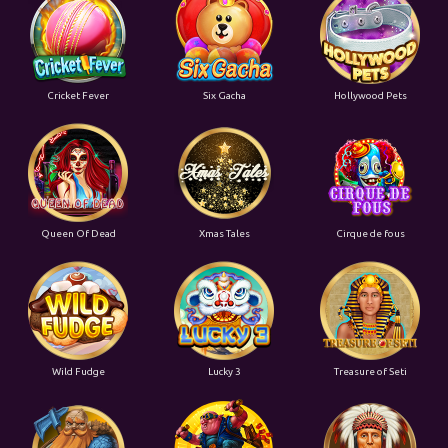
Cricket Fever
Six Gacha
Hollywood Pets
Queen Of Dead
Xmas Tales
Cirque de fous
Wild Fudge
Lucky 3
Treasure of Seti