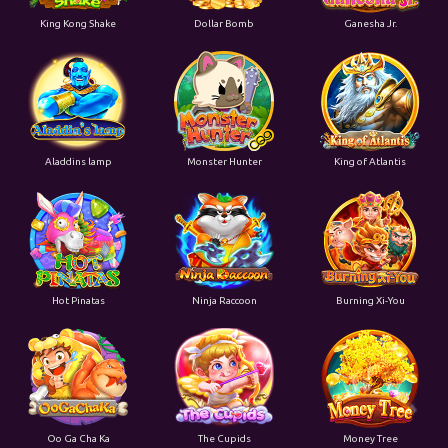
King Kong Shake
Dollar Bomb
Ganesha Jr.
Aladdins lamp
Monster Hunter
King of Atlantis
Hot Pinatas
Ninja Raccoon
Burning Xi-You
Oo Ga Cha Ka
The Cupids
Money Tree