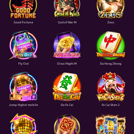
Good Fortune
God of War M
Zeus
Fly Out
Disco Night M
Da Hong Zhong
Jump Higher mobile
Da Fa Cai
Fa Cai Shen 2