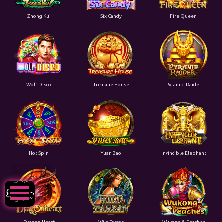
Zhong Kui
Six Candy
Fire Queen
Wolf Disco
Treasure House
Pyramid Raider
Hot Spin
Yuan Bao
Invincible Elephant
KLIK INFO
Dragon Heart
Wild Tarzan
Wukong & Peaches