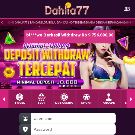
bl***we Berhasil Withdraw Rp 9.756.000,00
BANDAR SLOT, BOLA, DAN CASINO TERBESAR DI ASIA DENGAN BERMACAM GAME TERBAIK DENGAN SERVER TER
TOGEL
SLOT
LIVE CASINO
SPORT
ARCADE
SABU