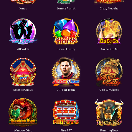
Xmas
Lonely Planet
Crazy Nuozha
All Wilds
Jewel Luxury
Gu Gu Gu M
Ecstatic Circus
All Star Team
God Of Chess
Wanbao Dino
Fire 777
RunningToro