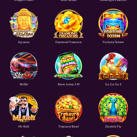
Apsaras
Diamond Treasure
Fortune Totem
SkrSkr
Rave Jump 2 M
Gu Gu Gu 3
Mr. Rich
Treasure Bowl
Double Fly