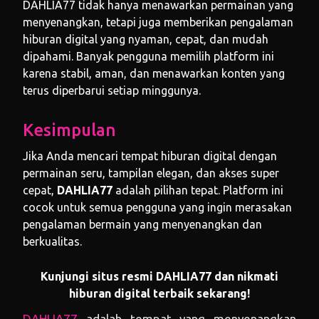
DAHLIA77 tidak hanya menawarkan permainan yang
menyenangkan, tetapi juga memberikan pengalaman
hiburan digital yang nyaman, cepat, dan mudah
dipahami. Banyak pengguna memilih platform ini
karena stabil, aman, dan menawarkan konten yang
terus diperbarui setiap minggunya.
Kesimpulan
Jika Anda mencari tempat hiburan digital dengan
permainan seru, tampilan elegan, dan akses super
cepat,
DAHLIA77
adalah pilihan tepat. Platform ini
cocok untuk semua pengguna yang ingin merasakan
pengalaman bermain yang menyenangkan dan
berkualitas.
Kunjungi situs resmi DAHLIA77 dan nikmati
hiburan digital terbaik sekarang!
DAHLIA77
adalah tempat yang menyenangkan