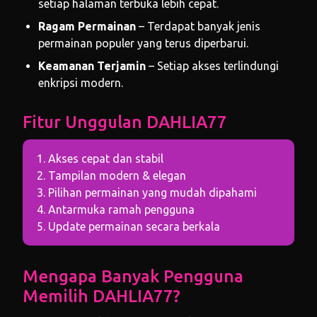
setiap halaman terbuka lebih cepat.
Ragam Permainan
– Terdapat banyak jenis
permainan populer yang terus diperbarui.
Keamanan Terjamin
– Setiap akses terlindungi
enkripsi modern.
Fitur Unggulan DAHLIA77
1. Akses cepat dan stabil
2. Tampilan modern & elegan
3. Pilihan permainan yang mudah dipahami
4. Antarmuka ramah pengguna
5. Update permainan secara berkala
Mengapa Banyak Pengguna
Memilih DAHLIA77?