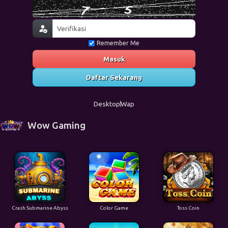
Remember Me
Masuk
Daftar Sekarang
Desktop
Wap
Wow Gaming
Crash Submarine Abyss
Color Game
Toss Coin