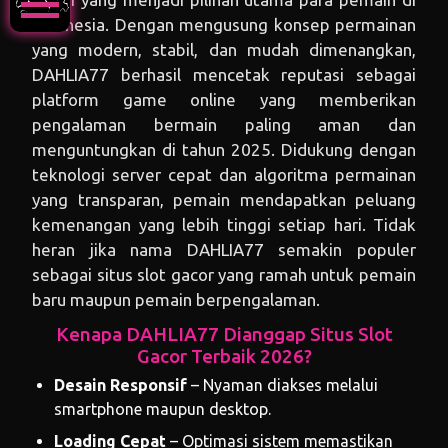
Indonesia. Dengan mengusung konsep permainan
yang modern, stabil, dan mudah dimenangkan,
DAHLIA77 berhasil mencetak reputasi sebagai
platform game online yang memberikan
pengalaman bermain paling aman dan
menguntungkan di tahun 2025. Didukung dengan
teknologi server cepat dan algoritma permainan
yang transparan, pemain mendapatkan peluang
kemenangan yang lebih tinggi setiap hari. Tidak
heran jika nama DAHLIA77 semakin populer
sebagai situs slot gacor yang ramah untuk pemain
baru maupun pemain berpengalaman.
Kenapa DAHLIA77 Dianggap Situs Slot
Gacor Terbaik 2026?
Desain Responsif
– Nyaman diakses melalui
smartphone maupun desktop.
Loading Cepat
– Optimasi sistem memastikan