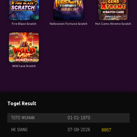
Fire Blaze Scratch
Halloween Fortune Scratch
Hot Gems Xtreme Scratch
Wild Lava Scratch
Togel Result
TOTO WUHAN
01-01-1970
HK SIANG
07-08-2026
8867