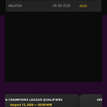
MALAYSIA
06-08-2026
4549
UEFA CHAMPIONS LEAGUE QUALIFIERS
August 12, 2026 — 01:30 WIB