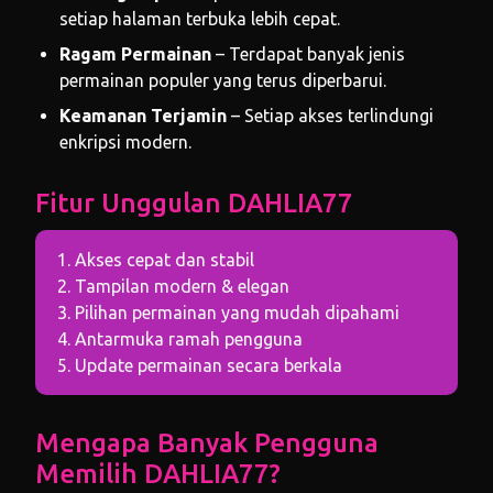
setiap halaman terbuka lebih cepat.
Ragam Permainan
– Terdapat banyak jenis
permainan populer yang terus diperbarui.
Keamanan Terjamin
– Setiap akses terlindungi
enkripsi modern.
Fitur Unggulan DAHLIA77
1. Akses cepat dan stabil
2. Tampilan modern & elegan
3. Pilihan permainan yang mudah dipahami
4. Antarmuka ramah pengguna
5. Update permainan secara berkala
Mengapa Banyak Pengguna
Memilih DAHLIA77?