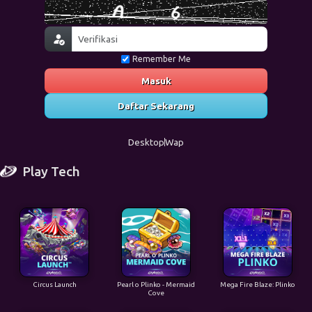
Remember Me
Masuk
Daftar Sekarang
Desktop
Wap
Play Tech
Circus Launch
Pearl o Plinko - Mermaid
Mega Fire Blaze: Plinko
Cove