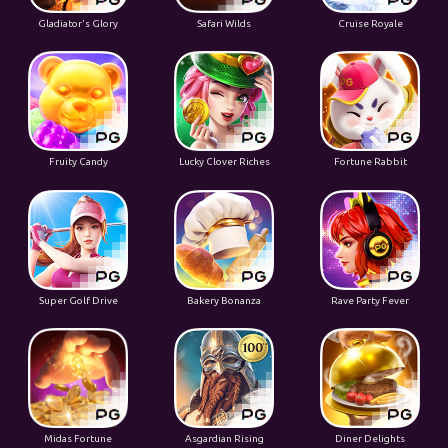
Gladiator's Glory
Safari Wilds
Cruise Royale
Fruity Candy
Lucky Clover Riches
Fortune Rabbit
Super Golf Drive
Bakery Bonanza
Rave Party Fever
Midas Fortune
Asgardian Rising
Diner Delights