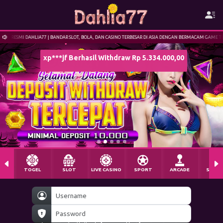
BANDAR SLOT, BOLA, DAN CASINO TERBESAR DI ASIA DENGAN BERMACAM GAME TERBAIK DENGAN SERVER TER
xp***jf Berhasil Withdraw Rp 5.334.000,00
TOGEL
SLOT
LIVE CASINO
SPORT
ARCADE
SABU