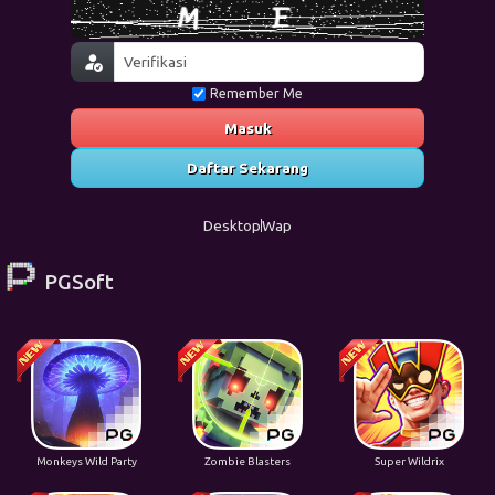
Remember Me
Masuk
Daftar Sekarang
Desktop
Wap
PGSoft
Monkeys Wild Party
Zombie Blasters
Super Wildrix