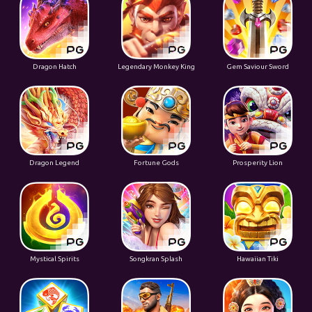
Dragon Hatch
Legendary Monkey King
Gem Saviour Sword
Dragon Legend
Fortune Gods
Prosperity Lion
Mystical Spirits
Songkran Splash
Hawaiian Tiki