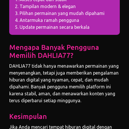
2. Tampilan modern & elegan
3. Pilihan permainan yang mudah dipahami
4. Antarmuka ramah pengguna
5. Update permainan secara berkala
Mengapa Banyak Pengguna
Memilih DAHLIA77?
DAHLIA77 tidak hanya menawarkan permainan yang
menyenangkan, tetapi juga memberikan pengalaman
hiburan digital yang nyaman, cepat, dan mudah
dipahami. Banyak pengguna memilih platform ini
karena stabil, aman, dan menawarkan konten yang
terus diperbarui setiap minggunya.
Kesimpulan
Jika Anda mencari tempat hiburan digital dengan