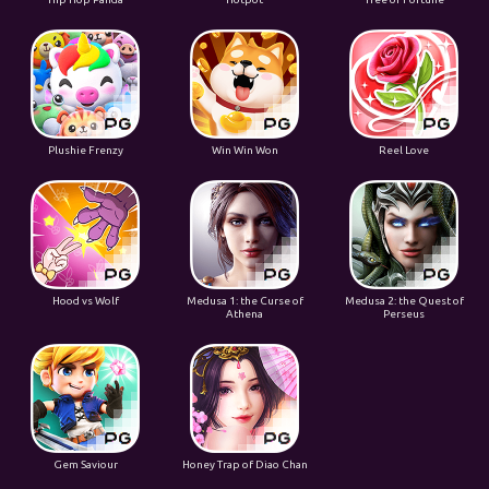
Plushie Frenzy
Win Win Won
Reel Love
Hood vs Wolf
Medusa 1: the Curse of
Medusa 2: the Quest of
Athena
Perseus
Gem Saviour
Honey Trap of Diao Chan