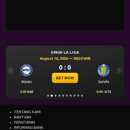
SPAIN LA LIGA
August 16, 2026 — 00:30 WIB
0 : 0
Previous
Next
BET NOW
Alaves
Getafe
0.00
0.62
0.00
-0.72
TENTANG KAMI
BANTUAN
PERATURAN
INFORMASI BANK