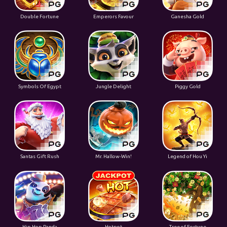
Double Fortune
Emperors Favour
Ganesha Gold
Symbols Of Egypt
Jungle Delight
Piggy Gold
Santas Gift Rush
Mr. Hallow-Win!
Legend of Hou Yi
Hip Hop Panda
Hotpot
Tree of Fortune