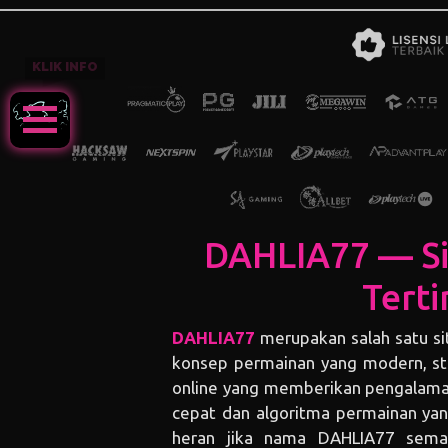
KLIK INFO
Money Pot Deluxe
Luc
DAHLIA77 — Si
Tert
DAHLIA77
merupakan salah satu si
konsep permainan yang modern, st
3 Witchs Lamp
Boxi
online yang memberikan pengalama
cepat dan algoritma permainan yan
heran jika nama DAHLIA77 sema