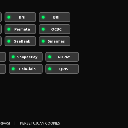
BNI
BRI
Permata
OCBC
SeaBank
Sinarmas
n
20 Blazing Clover
ShopeePay
GOPAY
Lain-lain
QRIS
s 3x3
Money Coming 2
RIVASI
|
PERSETUJUAN COOKIES