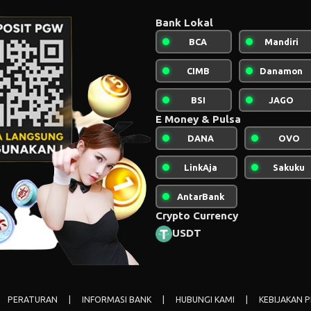
Bank Lokal
BCA
Mandiri
CIMB
Danamon
BSI
JAGO
E Money & Pulsa
arkling Crown
Party Ape
Cash Coi
DANA
OVO
LinkAja
Sakuku
AntarBank
Crypto Currency
USDT
er Mahjong
3 Coin Golden Ox
Clover Coin
PERATURAN
|
INFORMASI BANK
|
HUBUNGI KAMI
|
KEBIJAKAN P