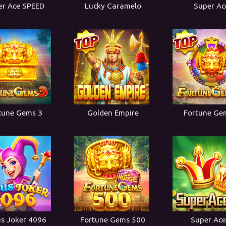
er Ace SPEED
Lucky Caramelo
Super Ac
tune Gems 3
Golden Empire
Fortune Ge
us Joker 4096
Fortune Gems 500
Super Ace 