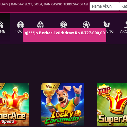
 BANDAR SLOT, BOLA, DAN CASINO TERBESAR DI ASIA DENGAN BERMACAM GAME TERBA
ME
TOGEL
SLOT
LIVE CASINO
SPORT
SABUNG
ARC
gj***jp Berhasil Withdraw Rp 8.727.000,00