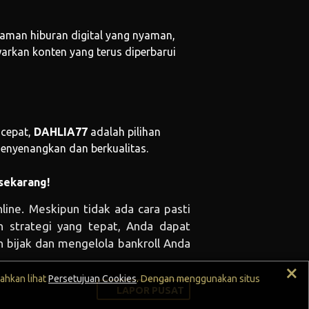
man hiburan digital yang nyaman,
arkan konten yang terus diperbarui
Poseidon
 cepat,
DAHLIA77
adalah pilihan
enyenangkan dan berkualitas.
 sekarang!
ne. Meskipun tidak ada cara pasti
 strategi yang tepat, Anda dapat
 bijak dan mengelola bankroll Anda
uest
Fortune Monkey
×
ahkan lihat
Persetujuan Cookies
. Dengan menggunakan situs
LAPOR PUSAT