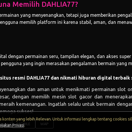
una Memilih DAHLIA77?
rmainan yang menyenangkan, tetapi juga memberikan pengala
ngguna memilih platform ini karena stabil, aman, dan menaw
lden Bank 2
Safari Mystery
Shogun
ital dengan permainan seru, tampilan elegan, dan akses super
ua pengguna yang ingin merasakan pengalaman bermain yang m
situs resmi DAHLIA77 dan nikmati hiburan digital terbaik
enangkan dan aman untuk menikmati permainan slot onli
ar, dengan memilih mesin slot gacor dan menerapkan
eraih kemenangan. Ingatlah selalu untuk bermain dengan
Pot Dragons
Nightfall Hunting
Treasure Q
semoga sukses!
 konten yang lebih Relevan. Untuk informasi lengkap tentang cookies sil
eserved.
MOBILE
WAP
ijakan Privasi
.