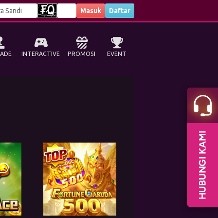
IK DENGAN SERVER TERBESAR DI ASIA
SELAMAT DATANG DI SITUS RES
Masuk
Daftar
ADE
INTERACTIVE
PROMOSI
EVENT