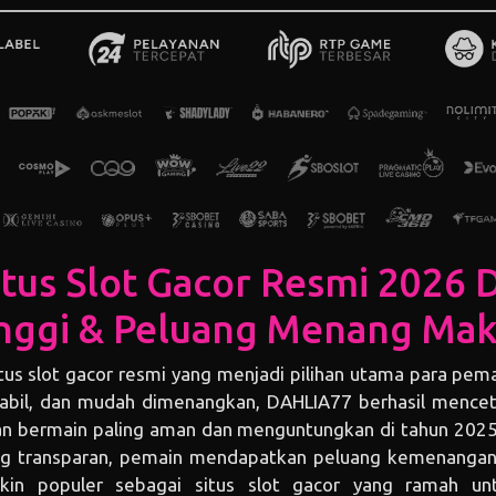
ky Jaguar 2
Joker Coins
10 Sparkling
tus Slot Gacor Resmi 2026 
inggi & Peluang Menang Mak
tus slot gacor resmi yang menjadi pilihan utama para pe
abil, dan mudah dimenangkan, DAHLIA77 berhasil mencet
ng King Title
3 Coin Wild Horse
3 Coin Treas
n bermain paling aman dan menguntungkan di tahun 2025.
Match
g transparan, pemain mendapatkan peluang kemenangan ya
kin populer sebagai situs slot gacor yang ramah u