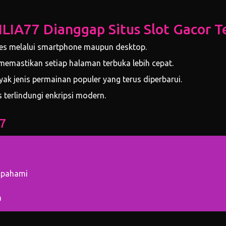
IA77 Dianggap Situs Slot Gacor T
es melalui smartphone maupun desktop.
memastikan setiap halaman terbuka lebih cepat.
ak jenis permainan populer yang terus diperbarui.
id Gems 777
Crystal 777 DELUXE
Golden Empi
 terlindungi enkripsi modern.
77
dipahami
er Ace Joker
Safari King
3 Lucky Pi
a