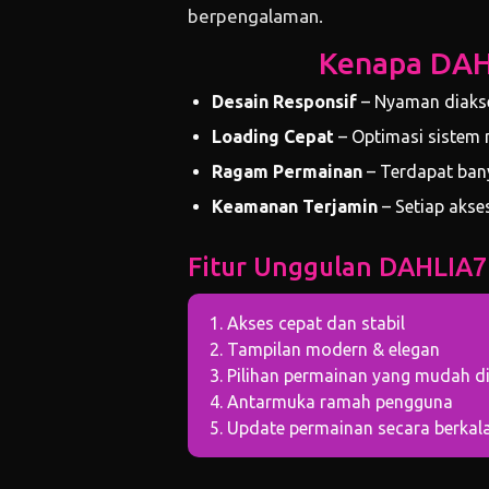
berpengalaman.
Kenapa DAHL
Desain Responsif
– Nyaman diaks
Loading Cepat
– Optimasi sistem 
Ragam Permainan
– Terdapat bany
3 Charge Buffalo
Rap
Keamanan Terjamin
– Setiap akses
Fitur Unggulan DAHLIA
1. Akses cepat dan stabil
2. Tampilan modern & elegan
3. Pilihan permainan yang mudah 
4. Antarmuka ramah pengguna
Lucky Jaguar
Sup
5. Update permainan secara berkal