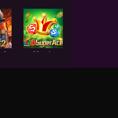
en 2
3 Super Ace
Legend
Bison Fortune Coins