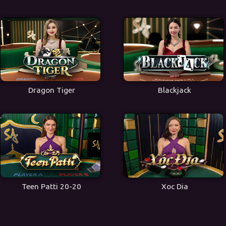
Dragon Tiger
Blackjack
Teen Patti 20-20
Xoc Dia