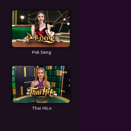
Pok Deng
Thai HiLo