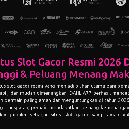
tus Slot Gacor Resmi 2026 
inggi & Peluang Menang Mak
tus slot gacor resmi yang menjadi pilihan utama para pe
abil, dan mudah dimenangkan, DAHLIA77 berhasil mencet
n bermain paling aman dan menguntungkan di tahun 2025.
g transparan, pemain mendapatkan peluang kemenangan ya
kin populer sebagai situs slot gacor yang ramah u