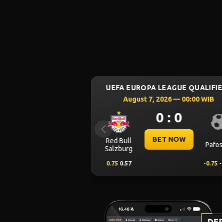
UEFA EUROPA LEAGUE QUALIFI
August 7, 2026 — 01:00 WIB
2 : 0
Previous
BET NOW
Viki
Thun
Reykj
0.00
0.31
0.00
-