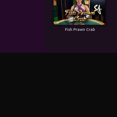
Fish Prawn Crab