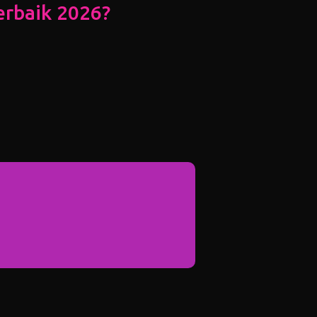
erbaik 2026?