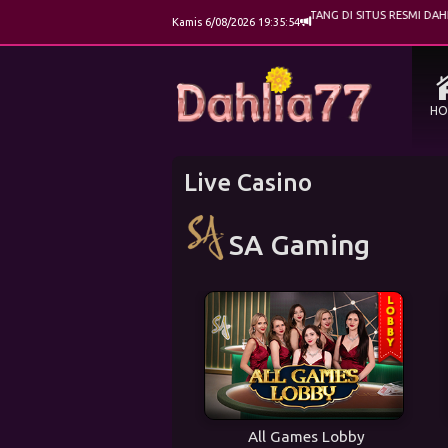
SELAMAT DATANG DI SITUS RESMI DAHLIA77 |
Kamis 6/08/2026 19:35:55
HO
Live Casino
SA Gaming
All Games Lobby