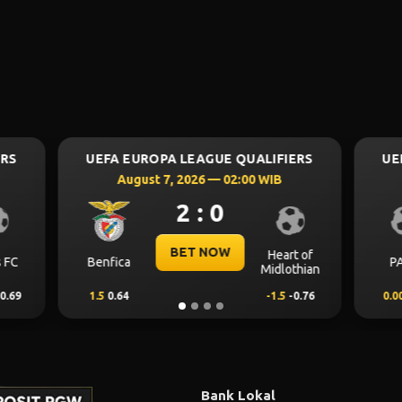
ERS
UEFA CHAMPIONS LEAGUE QUALIFIERS
E-FO
August 12, 2026 — 02:00 WIB
0 : 0
BET NOW
ngur
Lyon
Sparta Praha
Manc
avik
Un
0.43
1
0.86
-1
0.96
0.0
Bank Lokal