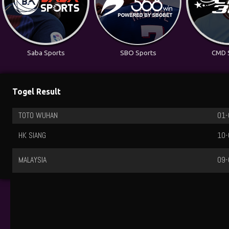
Saba Sports
SBO Sports
CMD 
Togel Result
TOTO WUHAN
01-
HK SIANG
10-
MALAYSIA
09-