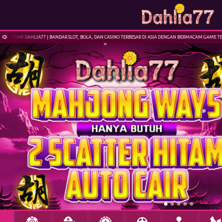
ESMI DAHLIA77 | BANDAR SLOT, BOLA, DAN CASINO TERBESAR DI ASIA DENGAN BERMACAM GAME TERBAIK 