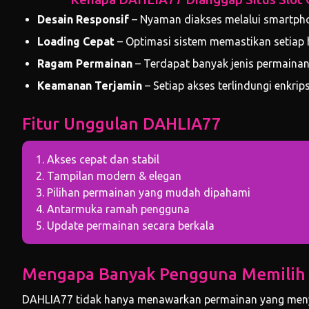
Desain Responsif
– Nyaman diakses melalui smartph
Loading Cepat
– Optimasi sistem memastikan setiap h
Ragam Permainan
– Terdapat banyak jenis permainan 
Keamanan Terjamin
– Setiap akses terlindungi enkrip
Fitur Unggulan DAHLIA77
1. Akses cepat dan stabil
2. Tampilan modern & elegan
3. Pilihan permainan yang mudah dipahami
4. Antarmuka ramah pengguna
5. Update permainan secara berkala
Mengapa Banyak Pengguna Memilih
DAHLIA77 tidak hanya menawarkan permainan yang meny